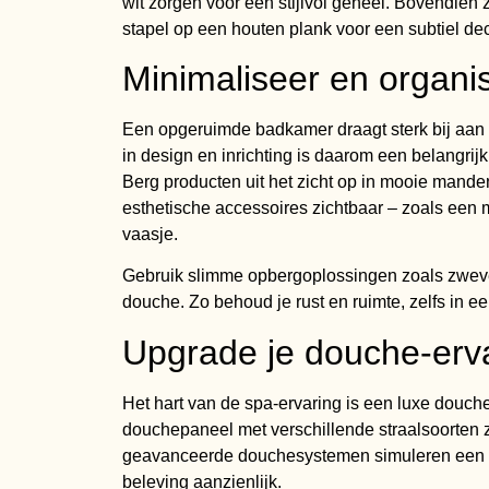
wit zorgen voor een stijlvol geheel. Bovendie
stapel op een houten plank voor een subtiel deco
Minimaliseer en organi
Een opgeruimde badkamer draagt sterk bij aan e
in design en inrichting is daarom een belangri
Berg producten uit het zicht op in mooie manden
esthetische accessoires zichtbaar – zoals een 
vaasje.
Gebruik slimme opbergoplossingen zoals zweve
douche. Zo behoud je rust en ruimte, zelfs in e
Upgrade je douche-erv
Het hart van de spa-ervaring is een luxe douch
douchepaneel met verschillende straalsoorten
geavanceerde douchesystemen simuleren een 
beleving aanzienlijk.