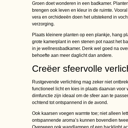
Groen doet wonderen in een badkamer. Planten v
brengen ook leven en kleur in de ruimte. Vooral
vera en orchideeën doen het uitstekend in voch
verzorging.
Plaats kleinere planten op een plankje, hang p
grote kamerplant in een stenen pot naast het b
in je wellnessbadkamer. Denk wel goed na over
behoefte aan meer daglicht dan andere.
Creëer sfeervolle verlic
Rustgevende verlichting mag zeker niet ontbrek
functioneel licht en kies in plaats daarvan voor
dimfunctie zijn ideaal om de sfeer aan te pass
ochtend tot ontspannend in de avond.
Ook kaarsen voegen warmte toe; niet alleen lett
ontspannende aroma’s kunnen bovendien twee do
Overweeg ook wandlampen of een backlight acht