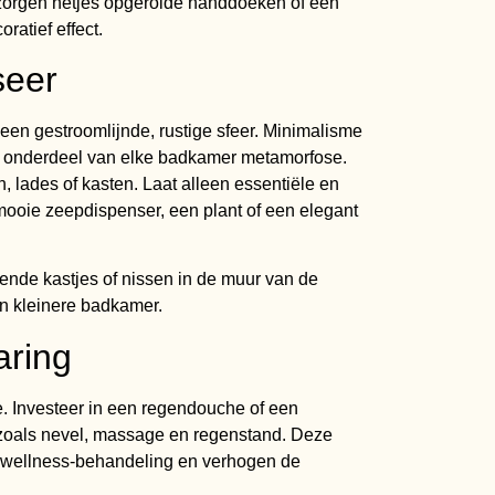
n zorgen netjes opgerolde handdoeken of een
ratief effect.
seer
en gestroomlijnde, rustige sfeer. Minimalisme
jk onderdeel van elke badkamer metamorfose.
, lades of kasten. Laat alleen essentiële en
mooie zeepdispenser, een plant of een elegant
nde kastjes of nissen in de muur van de
en kleinere badkamer.
aring
e. Investeer in een regendouche of een
 zoals nevel, massage en regenstand. Deze
wellness-behandeling en verhogen de