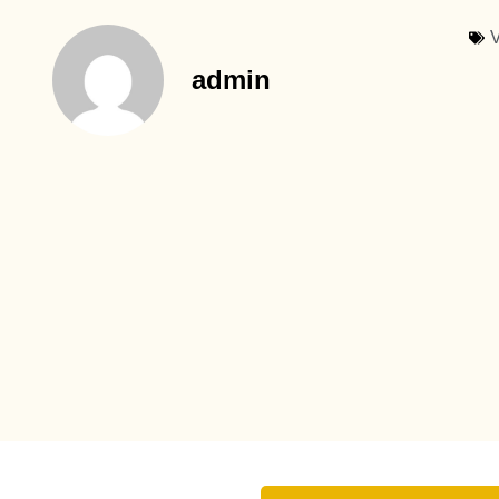
V
admin