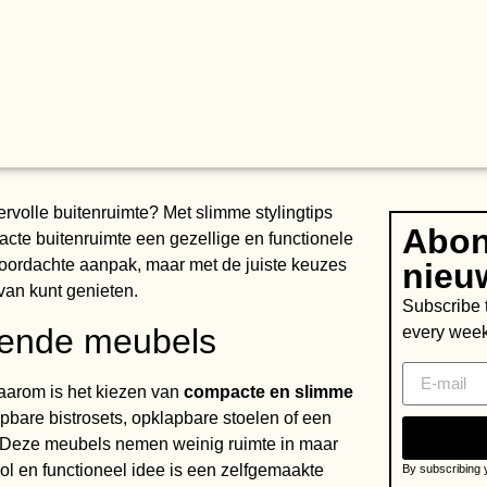
ervolle buitenruimte? Met slimme stylingtips
Abon
acte buitenruimte een gezellige en functionele
 doordachte aanpak, maar met de juiste keuzes
nieu
 van kunt genieten.
Subscribe t
rende meubels
every week
Daarom is het kiezen van
compacte en slimme
pbare bistrosets, opklapbare stoelen of een
. Deze meubels nemen weinig ruimte in maar
ol en functioneel idee is een zelfgemaakte
By subscribing y