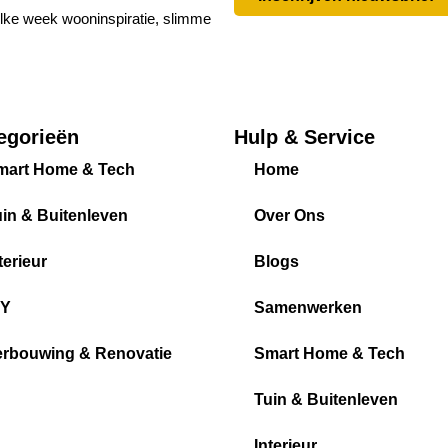
 elke week wooninspiratie, slimme
egorieën
Hulp & Service
mart Home & Tech
Home
in & Buitenleven
Over Ons
terieur
Blogs
IY
Samenwerken
erbouwing & Renovatie
Smart Home & Tech
Tuin & Buitenleven
Interieur