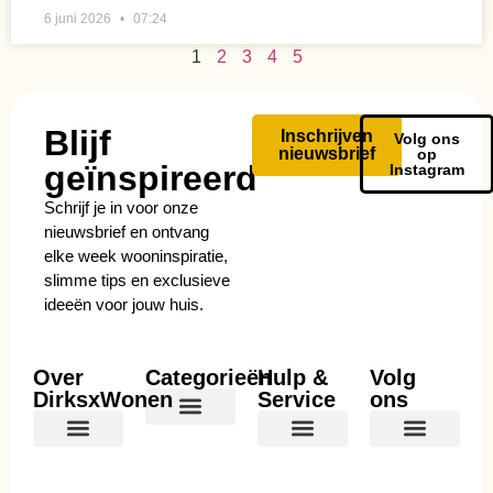
6 juni 2026
07:24
1
2
3
4
5
Blijf
Inschrijven
Volg ons
nieuwsbrief
op
geïnspireerd
Instagram
Schrijf je in voor onze
nieuwsbrief en ontvang
elke week wooninspiratie,
slimme tips en exclusieve
ideeën voor jouw huis.
Over
Categorieën
Hulp &
Volg
DirksxWonen
Service
ons
Smart Home & Tech
Tuin & Buitenleven
Verbouwing & Renovatie
Smart Home & Tech
Tuin & Buitenleven
Verbouwing & Renovatie
Smart Home & Tech
Tuin & Buitenleven
Verbouwing & Renovatie
Smart Home & Tech
Tuin & Buitenleven
Verbouwing & Renovatie