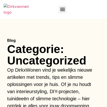
Smart Home & Tech
Tuin & Buitenleven
Verbouwing & Renovatie
Blog
Categorie:
Uncategorized
Op DirkxWonen vind je wekelijks nieuwe
artikelen met trends, tips en slimme
oplossingen voor je huis. Of je nu houdt
van interieurstyling, DIY-projecten,
tuinideeën of slimme technologie – hier
ontdek je alles voor jouw droomwoning.